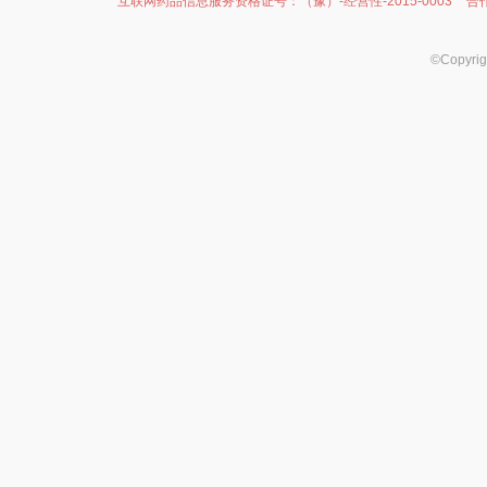
互联网药品信息服务资格证号：（豫）-经营性-2015-0003
合
©Copyr